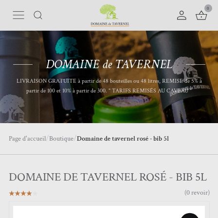
0
DOMAINE de TAVERNEL
LIVRAISON GRATUITE à partir de 48 bouteilles ou 48 litres, REMISE de 5% à
partir de 100 et 10% à partir de 300. " TARIFS REMISÉS AU CAVEAU "
/
/
Page d'accueil
Boutique
D
omaine de tavernel rosé - bib 5l
DOMAINE DE TAVERNEL ROSÉ - BIB 5L
(
0
revoir
)