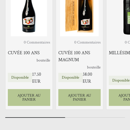
0
Commentaires
0
Commentaires
0
C
CUVÉE 100 ANS
CUVÉE 100 ANS
MILLÉSIM
MAGNUM
bouteille
bouteille
17.50
38.00
Disponible
Disponible
Disponible
EUR
EUR
AJOUTER AU
AJOUTER AU
AJOUT
PANIER
PANIER
PAN