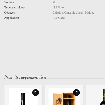
Volume
5L
Teneur en alcool
12.5% vol
Cépages
Caladoc, Cinsault, Syrah, Malbec
Appellation
IGP Gard
Produits supplémentaires